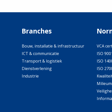
Branches
Nor
Bouw, installatie & infrastructuur
VCA cert
ICT & communicatie
ISO 9001
Transport & logistiek
ISO 1400
Dienstverlening
ISO 2700
Industrie
Kwalite
Milieu
Veiligh
Inform