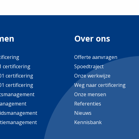
men
Over ons
ificering
Offerte aanvragen
 certificering
Spoedtraject
1 certificering
Onze werkwijze
1 certificering
Weg naar certificering
itsmanagement
Onze mensen
management
Referenties
eidsmanagement
Nieuws
atiemanagement
Kennisbank