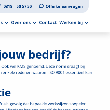
0318 – 50 57 50
Offerte aanvragen
es
Over ons
Contact
Werken bij
jouw bedrijf?
en. Ook wel KMS genoemd. Deze norm draagt bij
ijn enkele redenen waarom ISO 9001 essentieel kan
tie
ft als gevolg dat bepaalde werkwijzen soepeler