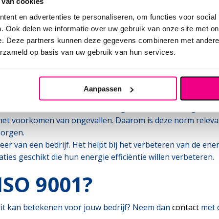
esteerders.
 van cookies
ent en advertenties te personaliseren, om functies voor social
eitsnormen
. Ook delen we informatie over uw gebruik van onze site met on
e. Deze partners kunnen deze gegevens combineren met andere i
 die een bedrijf kan implementeren. De bekendste kwaliteits
erzameld op basis van uw gebruik van hun services.
r milieumanagementsystemen die organisaties helpt om hun 
ng voldoen wordt. Deze norm is geschikt om toe te passen bi
Aanpassen
uikt voor het beheersen van de gezondheid en veiligheid op
t voorkomen van ongevallen. Daarom is deze norm relevant 
borgen.
eer van een bedrijf. Het helpt bij het verbeteren van de en
ties geschikt die hun energie efficiëntie willen verbeteren.
ISO 9001?
dit kan betekenen voor jouw bedrijf? Neem dan
contact
met 