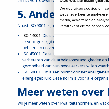
en het vertrouwen bij de klanten, partners en inv
Deze website maakt gebruik
We gebruiken cookies om cont
5. Andere kwalit
websiteverkeer te analyseren
media, adverteren en analys
Naast ISO 9001, zijn nog andere kwaliteitsnormen
verstrekt of die ze hebben v
ISO 14001
: Dit is een internationale norm voo
er voor gezorgd dat er aan de wet- en regelgevi
beheersen en verminderen.
ISO 45001: Deze internationale norm wordt gebr
verbeteren van de arbeidsomstandigheden en he
gezondheid van hun medewerkers willen waar
ISO 50001: Dit is een norm voor het energiebeh
energiegebruik. Deze norm is voor alle organisa
Meer weten over 
Wil je meer weten over kwaliteitsnormen, en wat 