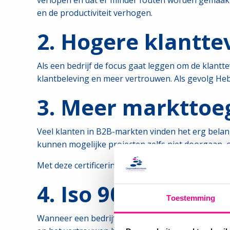
verlopen en dat er minder fouten worden gemaakt 
en de productiviteit verhogen.
2. Hogere klantt
Als een bedrijf de focus gaat leggen om de klantt
klantbeleving en meer vertrouwen. Als gevolg He
3. Meer markttoe
Veel klanten in B2B-markten vinden het erg belangr
kunnen mogelijke projecten zelfs niet doorgaan, o
Met deze certificering, kan een bedrijf nieuwe mar
4. Iso 9001 geeft
Toestemming
Wanneer een bedrijf een ISO 9001-certificaat bezit