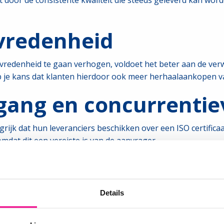
door de consistente kwaliteit die steeds geleverd kan word
evredenheid
evredenheid te gaan verhogen, voldoet het beter aan de verwa
b je kans dat klanten hierdoor ook meer herhaalaankopen v
gang en concurrentie
ijk dat hun leveranciers beschikken over een ISO certificaat
mdat dit een vereiste is van de aanvrager.
kten betreden en ben je aantrekkelijker voor potentiële kla
 vertrouwen
Details
, toont dit aan dat het de kwaliteit van de internationale n