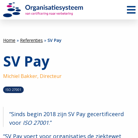
Me
Home
»
Referenties
»
SV Pay
SV Pay
Michiel Bakker,
Directeur
ISO 27001
Sinds begin 2018 zijn SV Pay gecertificeerd
voor
ISO 27001
.
“SV Pay voert voor organisaties de ziektewet