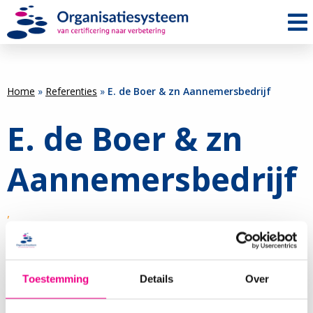
Me
Home
»
Referenties
»
E. de Boer & zn Aannemersbedrijf
E. de Boer & zn
Aannemersbedrijf
,
ISO 9001, VCA
Toestemming
Details
Over
Terug naar overzicht