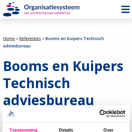
Me
Home
»
Referenties
»
Booms en Kuipers Technisch
adviesbureau
Booms en Kuipers
Technisch
adviesbureau
Test naam,
Test functie
ISO 9001
Toestemming
Details
Over