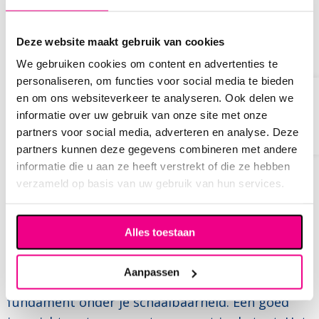
vindbaar.
Geen auditpaniek (€12.000):
stop met het
“paniekvoetbal” twee maanden voor de audit. Je
Deze website maakt gebruik van cookies
bent continu audit-ready.
We gebruiken cookies om content en advertenties te
Faalkostenreductie (€15.000):
Iedereen werkt
personaliseren, om functies voor social media te bieden
met de laatste standaard. Geen fouten meer
en om ons websiteverkeer te analyseren. Ook delen we
informatie over uw gebruik van onze site met onze
door verouderde instructies.
partners voor social media, adverteren en analyse. Deze
Snellere onboarding (€8.000):
Nieuwe mensen
partners kunnen deze gegevens combineren met andere
werken 25% sneller zelfstandig door heldere,
informatie die u aan ze heeft verstrekt of die ze hebben
visuele processen.
verzameld op basis van uw gebruik van hun services.
Schaalbaarheid zonder chaos
Alles toestaan
Groeien boven de 50 FTE zonder een digitaal
systeem is vragen om problemen. Certificering is
Aanpassen
geen “moetje” voor de bühne, het is een
fundament onder je schaalbaarheid. Een goed