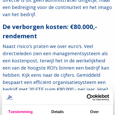
directie is dit geen administratief dingetje, maar
een bedreiging voor de continuïteit en het imago
van het bedrijf.
De verborgen kosten: €80.000,-
rendement
Naast risico’s praten we over euro’s. Veel
directieleden zien een managementsysteem als
een kostenpost, terwijl het in de werkelijkheid
een van de hoogste ROI’s binnen een bedrijf kan
hebben. Kijk eens naar de cijfers. Gemiddeld
bespaart een efficiënt organisatiesysteem een
bedrijf met 20 FTE ruim €80.000,- per jaar. Hoe?
Productiviteit (€45.000):
Geen urenlang gezoek
naar documenten. Alles binnen 3 klikken
Toestemming
Details
Over