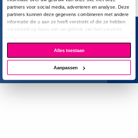
Sales:
06 28 49 08 06
partners voor social media, adverteren en analyse. Deze
E:
info@organisatiesysteem.nl
partners kunnen deze gegevens combineren met andere
informatie die u aan ze heeft verstrekt of die ze hebben
Volg ons op LinkedIn
verzameld op basis van uw gebruik van hun services.
© Alle rechten voorbehouden Organisatiesysteem
Alles toestaan
Cookiebeleid
Disclaimer
Aanpassen
Sitemap