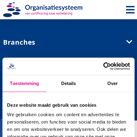
Me
Branches
Normen
Over ons
Toestemming
Details
Over
Contact
Deze website maakt gebruik van cookies
Plesmanstraat 31
We gebruiken cookies om content en advertenties te
personaliseren, om functies voor social media te bieden
3905 KZ Veenendaal
en om ons websiteverkeer te analyseren. Ook delen we
T:
0318 - 50 57 50
informatie over uw gebruik van onze site met onze