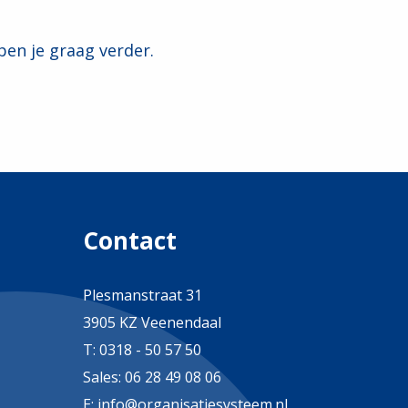
pen je graag verder.
Contact
Plesmanstraat 31
3905 KZ Veenendaal
T:
0318 - 50 57 50
Sales:
06 28 49 08 06
E:
info@organisatiesysteem.nl