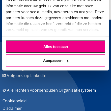
informatie over uw gebruik van onze site met onze
Over ons
partners voor social media, adverteren en analyse. Deze
partners kunnen deze gegevens combineren met andere
Contact
informatie die u aan ze heeft verstrekt of die ze hebben
verzameld op basis van uw gebruik van hun services.
Plesmanstraat 31
3905 KZ Veenendaal
Alles toestaan
T:
0318 - 50 57 50
Sales:
06 28 49 08 06
Aanpassen
E:
info@organisatiesysteem.nl
Volg ons op LinkedIn
© Alle rechten voorbehouden Organisatiesysteem
Cookiebeleid
Disclaimer