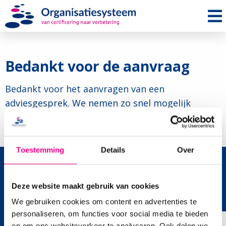
Me
Bedankt voor de aanvraag
Bedankt voor het aanvragen van een
adviesgesprek. We nemen zo snel mogelijk
contact met je op.
Toestemming
Details
Over
Branches
Deze website maakt gebruik van cookies
We gebruiken cookies om content en advertenties te
Normen
personaliseren, om functies voor social media te bieden
en om ons websiteverkeer te analyseren. Ook delen we