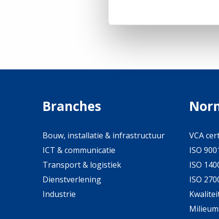
Vraag mijn adviesges
Branches
Nor
Bouw, installatie & infrastructuur
VCA cert
ICT & communicatie
ISO 9001
Transport & logistiek
ISO 1400
Dienstverlening
ISO 2700
Industrie
Kwalite
Milieu